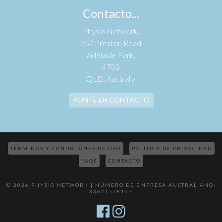
Contacto...
Physio Network,
262 Preston Road,
Adelaide Park,
4703,
QLD, Australia
PONTE EN CONTACTO
TÉRMINOS Y CONDICIONES DE USO
POLÍTICA DE PRIVACIDAD
FAQS
CONTACTO
© 2026 PHYSIO NETWORK | NÚMERO DE EMPRESA AUSTRALIANO:
33621578167