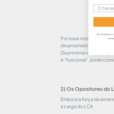
Ao inserires o
Por esse motivo, a avalia
envi
dinamómetro ou a repetiç
Da próxima vez que alguém
é “funcional”, pode consu
2) Os Opositores do 
Embora a força da extens
a carga do LCA.