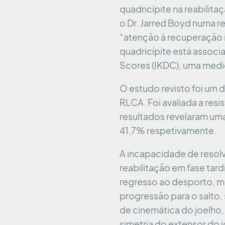
quadricípite na reabili
o Dr. Jarred Boyd numa r
“atenção à recuperação i
quadricípite está assoc
Scores (IKDC), uma medid
O estudo revisto foi um 
RLCA. Foi avaliada a resi
resultados revelaram um
41,7% respetivamente.
A incapacidade de resolve
reabilitação em fase tard
regresso ao desporto, ma
progressão para o salto, 
de cinemática do joelho,
simetria do extensor do j