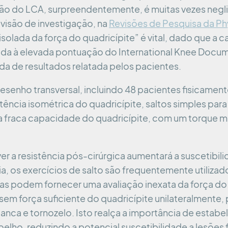
tação do LCA, surpreendentemente, é muitas vezes neg
evisão de investigação, na
Revisões de Pesquisa da P
solada da força do quadricípite” é vital, dado que a
iada à elevada pontuação do International Knee Doc
a de resultados relatada pelos pacientes.
desenho transversal, incluindo 48 pacientes fisicamen
stência isométrica do quadricípite, saltos simples para
a fraca capacidade do quadricípite, com um torque m
r a resistência pós-cirúrgica aumentará a suscetibili
ia, os exercícios de salto são frequentemente utilizados
s podem fornecer uma avaliação inexata da força do 
sem força suficiente do quadricípite unilateralmente,
 anca e tornozelo. Isto realça a importância de estab
oelho, reduzindo a potencial suscetibilidade a lesões 