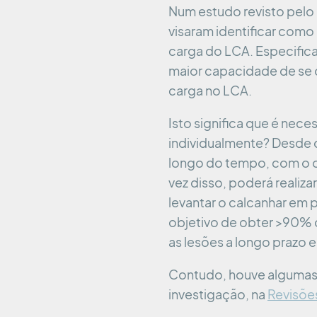
Num estudo revisto pelo 
visaram identificar como
carga do LCA. Especifica
maior capacidade de se 
carga no LCA.
Isto significa que é nece
individualmente? Desde q
longo do tempo, com o ob
vez disso, poderá realiz
levantar o calcanhar e
objetivo de obter >90% d
as lesões a longo prazo 
Contudo, houve algumas l
investigação, na
Revisõe