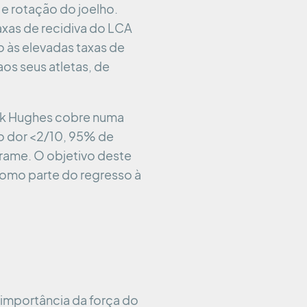
e rotação do joelho.
axas de recidiva do LCA
o às elevadas taxas de
aos seus atletas, de
ick Hughes cobre numa
mo dor <2/10, 95% de
rrame. O objetivo deste
como parte do regresso à
importância da força do