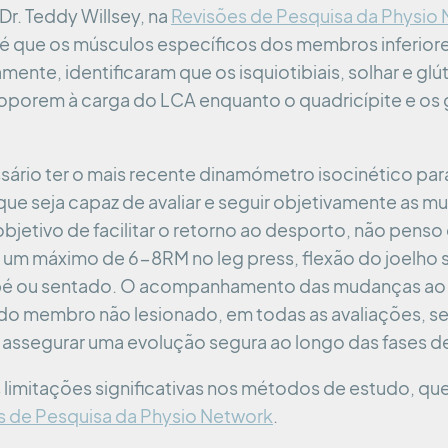
Dr. Teddy Willsey, na
Revisões de Pesquisa da Physio
 é que os músculos específicos dos membros inferior
mente, identificaram que os isquiotibiais, solhar e g
oporem à carga do LCA enquanto o quadricípite e o
ssário ter o mais recente dinamómetro isocinético par
ue seja capaz de avaliar e seguir objetivamente as m
jetivo de facilitar o retorno ao desporto, não penso 
ar um máximo de 6-8RM no leg press, flexão do joelho
m pé ou sentado. O acompanhamento das mudanças ao
o membro não lesionado, em todas as avaliações, ser
e assegurar uma evolução segura ao longo das fases de
imitações significativas nos métodos de estudo, que 
s de Pesquisa da Physio Network
.