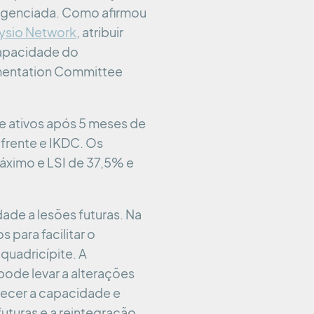
ligenciada. Como afirmou
hysio Network
, atribuir
 capacidade do
umentation Committee
te ativos após 5 meses de
 frente e IKDC. Os
áximo e LSI de 37,5% e
dade a lesões futuras. Na
 para facilitar o
quadricípite. A
 pode levar a alterações
elecer a capacidade e
futuras e a reintegração