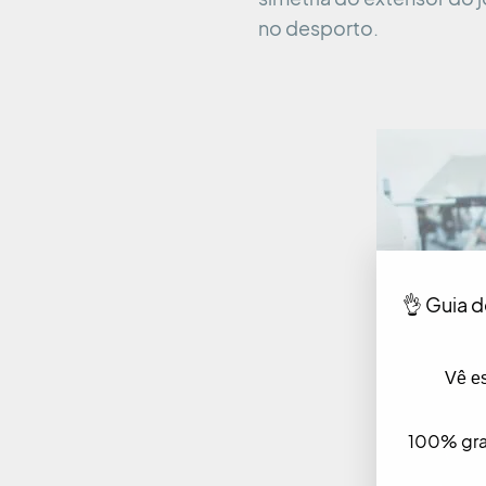
no desporto.
👌 Guia d
Vê e
100% grat