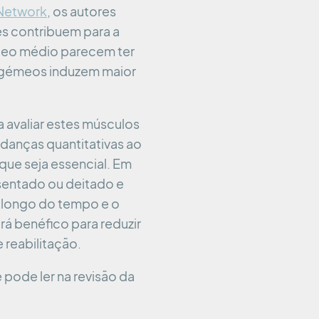
 Network
, os autores
es contribuem para a
lúteo médio parecem ter
s gémeos induzem maior
a avaliar estes músculos
udanças quantitativas ao
que seja essencial. Em
 sentado ou deitado e
 longo do tempo e o
á benéfico para reduzir
 reabilitação.
pode ler na revisão da