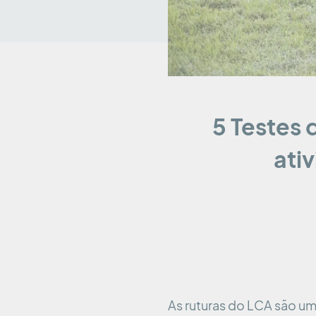
5 Testes 
ati
As ruturas do LCA são u