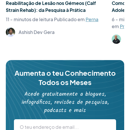
Reabilitação de Lesão nos Gémeos (Calf
Como Ger
Strain Rehab): da Pesquisa à Prática
Adolesc
11 - minutos de leitura
Publicado em
Perna
6 - minu
em
Pres
Ashish Dev Gera
St
Aumenta o teu Conhecimento
Todos os Meses
Acede gratuitamente a blogues,
infográficos, revisões de pesquisa,
podcasts e mais