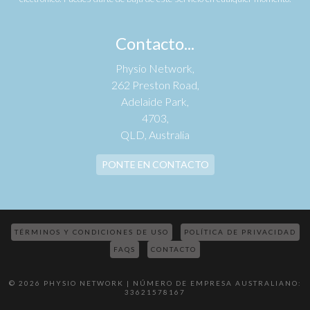
Contacto...
Physio Network,
262 Preston Road,
Adelaide Park,
4703,
QLD, Australia
PONTE EN CONTACTO
TÉRMINOS Y CONDICIONES DE USO
POLÍTICA DE PRIVACIDAD
FAQS
CONTACTO
© 2026 PHYSIO NETWORK | NÚMERO DE EMPRESA AUSTRALIANO:
33621578167