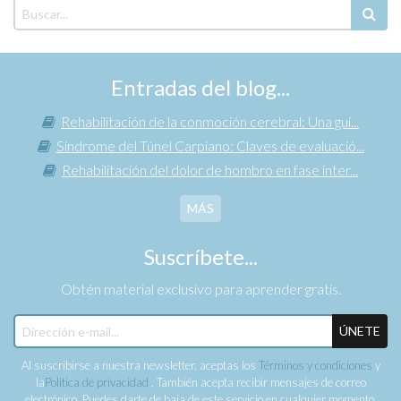
Entradas del blog...
Rehabilitación de la conmoción cerebral: Una guí...
Síndrome del Túnel Carpiano: Claves de evaluació...
Rehabilitación del dolor de hombro en fase inter...
MÁS
Suscríbete...
Obtén material exclusivo para aprender gratis.
ÚNETE
Al suscribirse a nuestra newsletter, aceptas los
Términos y condiciones
y
la
Política de privacidad
. También acepta recibir mensajes de correo
electrónico. Puedes darte de baja de este servicio en cualquier momento.