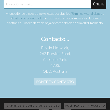
ÚNETE
Al suscribirse a nuestra newsletter, aceptas los
Términos y condiciones
y
la
Política de privacidad
. También acepta recibir mensajes de correo
electrónico. Puedes darte de baja de este servicio en cualquier momento.
Contacto...
Physio Network,
262 Preston Road,
Adelaide Park,
4703,
QLD, Australia
PONTE EN CONTACTO
TÉRMINOS Y CONDICIONES DE USO
POLÍTICA DE PRIVACIDAD